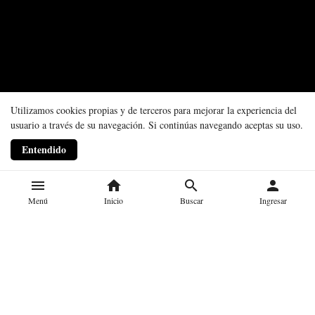
Utilizamos cookies propias y de terceros para mejorar la experiencia del
usuario a través de su navegación. Si continúas navegando aceptas su uso.
Entendido
menu
home
search
person
Menú
Inicio
Buscar
Ingresar